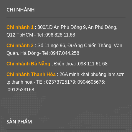
CHI NHÁNH
Chi nhánh 1
:
300/1D An Phú Đông 9, An Phú Đông,
Q12,TpHCM - Tel :096.828.11.68
Chi nhánh 2
:
Số 11 ngõ 96, Đường Chiến Thắng, Văn
Quán, Hà Đông- Tel :0947.044.258
Chi nhánh Đà Nẵng
:
Điện thoại :098 111 61 68
Chi nhánh Thanh Hóa
:
26A minh khai phuòng lam sơn
tp thanh hoá - TEl:
02373725179; 0904605676;
0912533168
SẢN PHẨM