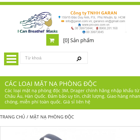
[0] Sản phẩm
CÁC LOẠI MẶT NẠ PHÒNG ĐỘC
Các loại mặt nạ phòng độc 3M, Drager chính hãng nhập khẩu từ
Châu Âu, Hàn Quốc. Đảm bảo uy tín, chất lượng. Giao hàng nha
chóng, miễn phí toàn quốc. Giá sỉ liên hệ
TRANG CHỦ
/
MẶT NẠ PHÒNG ĐỘC