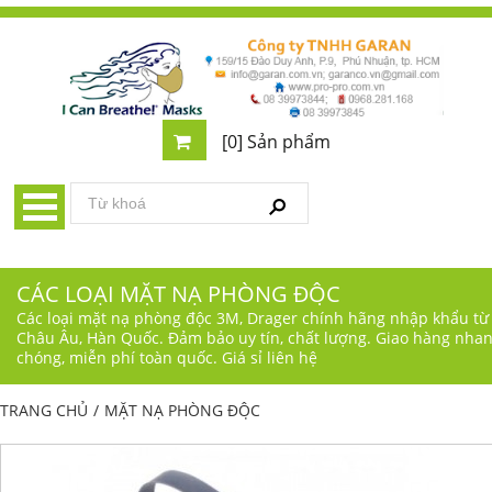
[0] Sản phẩm
CÁC LOẠI MẶT NẠ PHÒNG ĐỘC
Các loại mặt nạ phòng độc 3M, Drager chính hãng nhập khẩu từ
Châu Âu, Hàn Quốc. Đảm bảo uy tín, chất lượng. Giao hàng nha
chóng, miễn phí toàn quốc. Giá sỉ liên hệ
TRANG CHỦ
/
MẶT NẠ PHÒNG ĐỘC