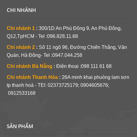
CHI NHÁNH
Chi nhánh 1
:
300/1D An Phú Đông 9, An Phú Đông,
Q12,TpHCM - Tel :096.828.11.68
Chi nhánh 2
:
Số 11 ngõ 96, Đường Chiến Thắng, Văn
Quán, Hà Đông- Tel :0947.044.258
Chi nhánh Đà Nẵng
:
Điện thoại :098 111 61 68
Chi nhánh Thanh Hóa
:
26A minh khai phuòng lam sơn
tp thanh hoá - TEl:
02373725179; 0904605676;
0912533168
SẢN PHẨM