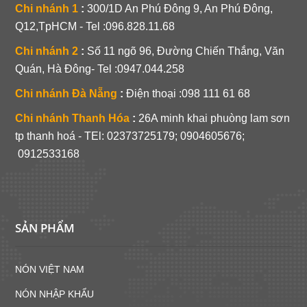
Chi nhánh 1
:
300/1D An Phú Đông 9, An Phú Đông,
Q12,TpHCM - Tel :096.828.11.68
Chi nhánh 2
:
Số 11 ngõ 96, Đường Chiến Thắng, Văn
Quán, Hà Đông- Tel :0947.044.258
Chi nhánh Đà Nẵng
:
Điện thoại :098 111 61 68
Chi nhánh Thanh Hóa
:
26A minh khai phuòng lam sơn
tp thanh hoá - TEl:
02373725179; 0904605676;
0912533168
SẢN PHẨM
NÓN VIỆT NAM
NÓN NHẬP KHẨU