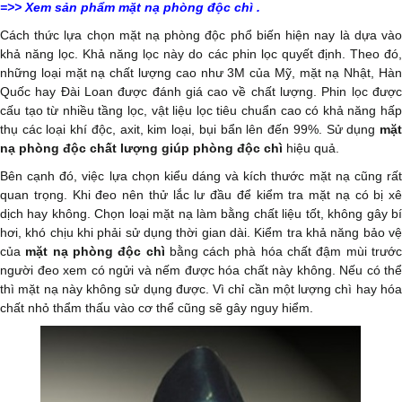
=>>
Xem sản phẩm mặt nạ phòng độc chì
.
Cách thức lựa chọn mặt nạ phòng độc phổ biến hiện nay là dựa vào
khả năng lọc. Khả năng lọc này do các phin lọc quyết định. Theo đó,
những loại mặt nạ chất lượng cao như 3M của Mỹ, mặt nạ Nhật, Hàn
Quốc hay Đài Loan được đánh giá cao về chất lượng. Phin lọc được
cấu tạo từ nhiều tầng lọc, vật liệu lọc tiêu chuẩn cao có khả năng hấp
thụ các loại khí độc, axit, kim loại, bụi bẩn lên đến 99%. Sử dụng
mặt
nạ phòng độc chất lượng giúp phòng độc chì
hiệu quả.
Bên cạnh đó, việc lựa chọn kiểu dáng và kích thước mặt nạ cũng rất
quan trọng. Khi đeo nên thử lắc lư đầu để kiểm tra mặt nạ có bị xê
dịch hay không. Chọn loại mặt nạ làm bằng chất liệu tốt, không gây bí
hơi, khó chịu khi phải sử dụng thời gian dài. Kiểm tra khả năng bảo vệ
của
mặt nạ phòng độc chì
bằng cách phà hóa chất đậm mùi trướ
người đeo xem có ngửi và nếm được hóa chất này không. Nếu có thể
thì mặt nạ này không sử dụng được. Vì chỉ cần một lượng chì hay hóa
chất nhỏ thẩm thấu vào cơ thể cũng sẽ gây nguy hiểm.