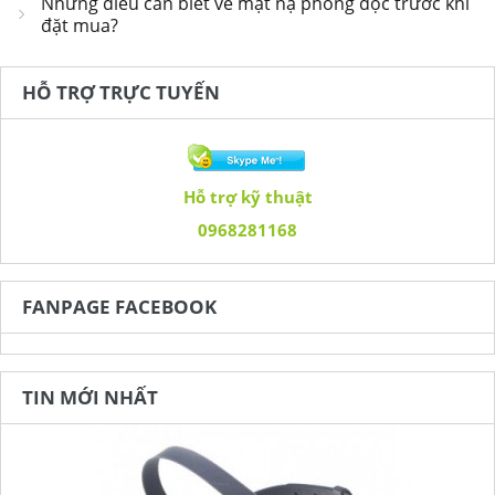
Những điều cần biết về mặt nạ phòng độc trước khi
đặt mua?
HỖ TRỢ TRỰC TUYẾN
Hỗ trợ kỹ thuật
0968281168
FANPAGE FACEBOOK
TIN MỚI NHẤT