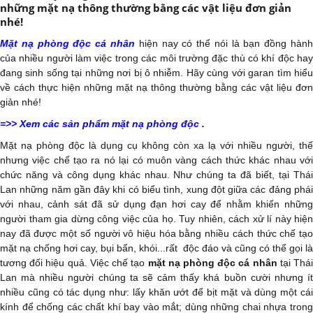
những mặt nạ thông thường bằng các vật liệu đơn giản
nhé!
Mặt nạ phòng độc cá nhân
hiện nay có thể nói là bạn đồng hàn
của nhiều người làm việc trong các môi trường đặc thù có khí độc hay
đang sinh sống tại những nơi bị ô nhiễm. Hãy cùng với garan tìm hiểu
về cách thực hiện những mặt nạ thông thường bằng các vật liệu đơn
giản nhé!
=>>
Xem các sản phẩm mặt nạ phòng độc
.
Mặt nạ phòng độc là dụng cụ không còn xa lạ với nhiều người, thế
nhưng việc chế tạo ra nó lại có muôn vàng cách thức khác nhau với
chức năng và công dụng khác nhau. Như chúng ta đã biết, tại Thái
Lan những năm gần đây khi có biểu tình, xung đột giữa các đảng phái
với nhau, cảnh sát đã sử dụng đạn hơi cay để nhằm khiến những
người tham gia dừng công việc của họ. Tuy nhiên, cách xử lí này hiện
nay đã được một số người vô hiệu hóa bằng nhiều cách thức chế tạo
mặt nạ chống hơi cay, bụi bẩn, khói...rất độc đáo và cũng có thể gọi là
tương đối hiệu quả. Việc
chế tạo
mặt nạ phòng độc cá nhân
tại Thá
Lan mà nhiều người chúng ta sẽ cảm thấy khá buồn cười nhưng ít
nhiều cũng có tác dụng như: lấy khăn ướt để bịt mặt và dùng một cái
kính để chống các chất khí bay vào mắt; dùng những chai nhựa trong