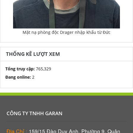
Mặt nạ phòng độc Drager nhập khẩu từ Đức
THỐNG KÊ LƯỢT XEM
Tổng truy cập:
765,329
Đang online:
2
CÔNG TY TNHH GARAN
Địa Chỉ :
159/15 Đào Duy Anh, Phường 9, Quận