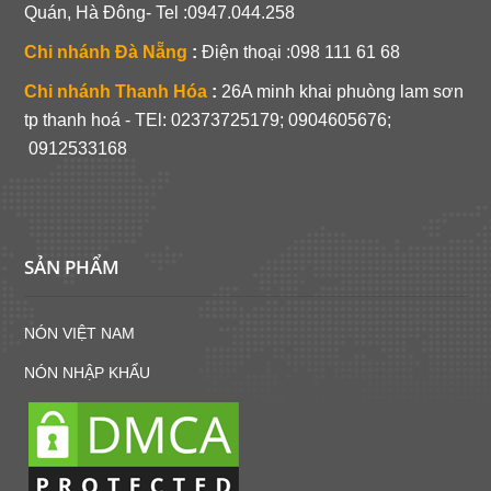
Quán, Hà Đông- Tel :0947.044.258
Chi nhánh Đà Nẵng
:
Điện thoại :098 111 61 68
Chi nhánh Thanh Hóa
:
26A minh khai phuòng lam sơn
tp thanh hoá - TEl:
02373725179; 0904605676;
0912533168
SẢN PHẨM
NÓN VIỆT NAM
NÓN NHẬP KHẨU